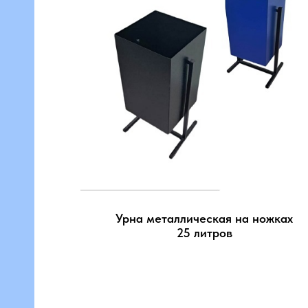
ы,
и
Урна металлическая на ножках
25 литров