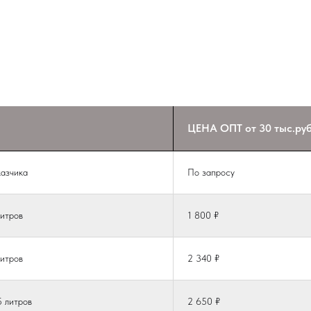
ЦЕНА ОПТ от 30 тыс.руб
казчика
По запросу
литров
1 800 ₽
литров
2 340 ₽
5 литров
2 650 ₽