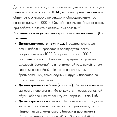
Диэлектрические средства защиты входят в комплектацию
пожарного щита класса
ЩП-Е
, который предназначен для
объектов с электроустановками и оборудованием под
напряжением до 1000 В. Они обеспечивают безопасность
при работе с электричеством. business.ru +1
В комплект для резки электропроводов на щите ЩП-
Е входят:
Диэлектрические ножницы.
Предназначены для
резки кабеля и проводов в электроустановках
напряжением до 1000 В переменного и 1500 В
постоянного тока. Позволяют перерезать провода с
эмалевой, бумажной или полимерной изоляцией, в том
числе многослойной. Не предназначены для
бронированных, самонесущих и других проводов со
стальными элементами.
Диэлектрические боты (галоши).
Защищают ноги от
шагового напряжения. Используются поверх основной
обуви, обеспечивают защиту от напряжения до 1 кВ.
Диэлектрический коврик.
Дополнительное средство
защиты, способное защитить от напряжения до 20 кВ.
Применяется в комплекте с ботами и перчатками.
Имеет размеры не менее 50 × 50 см с рифлёной