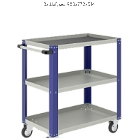
ВxШxГ, мм: 980x772x514