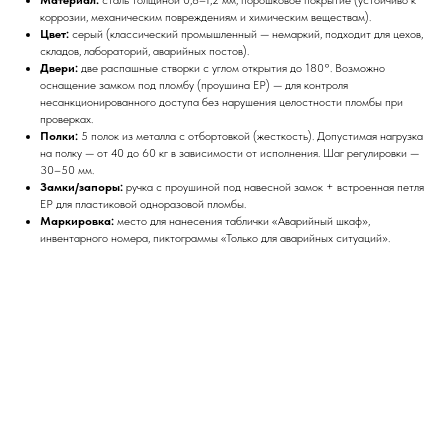
коррозии, механическим повреждениям и химическим веществам).
Цвет:
серый (классический промышленный — немаркий, подходит для цехов,
складов, лабораторий, аварийных постов).
Двери:
две распашные створки с углом открытия до 180°. Возможно
оснащение замком под пломбу (проушина ЕР) — для контроля
несанкционированного доступа без нарушения целостности пломбы при
проверках.
Полки:
5 полок из металла с отбортовкой (жесткость). Допустимая нагрузка
на полку — от 40 до 60 кг в зависимости от исполнения. Шаг регулировки —
30–50 мм.
Замки/запоры:
ручка с проушиной под навесной замок + встроенная петля
ЕР для пластиковой одноразовой пломбы.
Маркировка:
место для нанесения таблички «Аварийный шкаф»,
инвентарного номера, пиктограммы «Только для аварийных ситуаций».