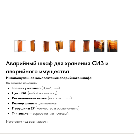
Аварийный шкаф для хранения СИЗ и
аварийного имущества
Индивидуальная комплектация аварийного шкафа
Вы можете изменить:
Толщину металла
(0,7–2,0 мм)
Цвет RAL
(любой по каталогу)
Расположение полок
(шаг 25–50 мм)
Размер штанги
для плечиков
Проушины ЕР
(количество и расположение)
Тип замка
— евроручка или почтовый
Изготовим под ваши задачи.