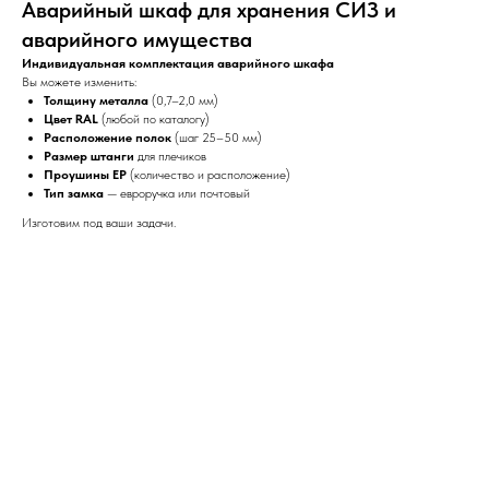
Аварийный шкаф для хранения СИЗ и
аварийного имущества
Индивидуальная комплектация аварийного шкафа
Вы можете изменить:
Толщину металла
(0,7–2,0 мм)
Цвет RAL
(любой по каталогу)
Расположение полок
(шаг 25–50 мм)
Размер штанги
для плечиков
Проушины ЕР
(количество и расположение)
Тип замка
— евроручка или почтовый
Изготовим под ваши задачи.