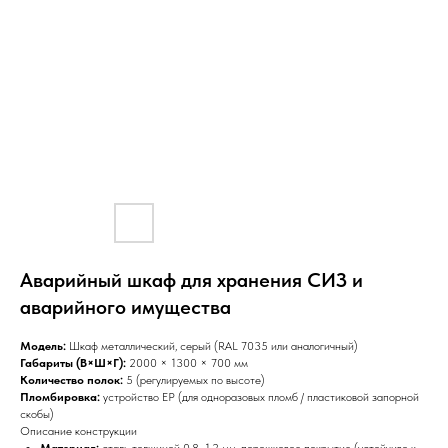
Аварийный шкаф для хранения СИЗ и
аварийного имущества
Модель:
Шкаф металлический, серый (RAL 7035 или аналогичный)
Габариты (В×Ш×Г):
2000 × 1300 × 700 мм
Количество полок:
5 (регулируемых по высоте)
Пломбировка:
устройство ЕР (для одноразовых пломб / пластиковой запорной
скобы)
Описание конструкции
Материал:
сталь толщиной 0,8–1,2 мм, порошковое покрытие (устойчиво к