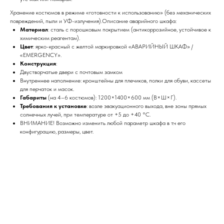
Хранение костюмов в режиме «готовности к использованию» (без механических
повреждений, пыли и УФ-излучения).Описание аварийного шкафа:
Материал
: сталь с порошковым покрытием (антикоррозийное, устойчивое к
химическим реагентам).
Цвет
: ярко-красный с желтой маркировкой «АВАРИЙНЫЙ ШКАФ» /
«EMERGENCY».
Конструкция
:
Двустворчатые двери с почтовым замком
Внутреннее наполнение: кронштейны для плечиков, полки для обуви, кассеты
для перчаток и масок.
Габариты
(на 4–6 костюмов): 1200×1400×600 мм (В×Ш×Г).
Требования к установке
: возле эвакуационного выхода, вне зоны прямых
солнечных лучей, при температуре от +5 до +40 °C.
ВНИМАНИЕ! Возможно изменить любой параметр шкафа в т.ч его
конфигурацию, размеры, цвет.