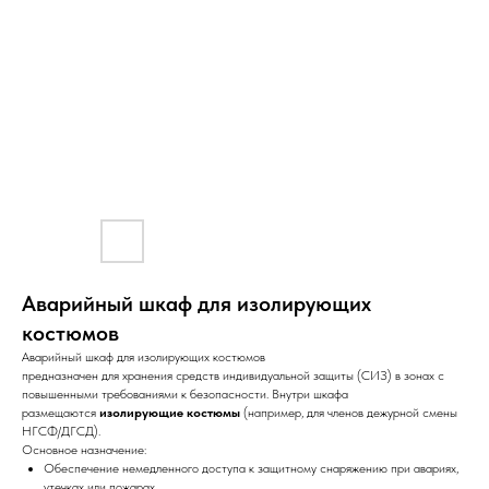
Аварийный шкаф для изолирующих
костюмов
Аварийный шкаф для изолирующих костюмов
предназначен для хранения средств индивидуальной защиты (СИЗ) в зонах с
повышенными требованиями к безопасности. Внутри шкафа
размещаются
изолирующие костюмы
(например, для членов дежурной смены
НГСФ/ДГСД).
Основное назначение:
Обеспечение немедленного доступа к защитному снаряжению при авариях,
утечках или пожарах.